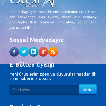
Star Packaging in 1992, the entrepreneurial experience
and knowledge over twenty years, our company
philosophy that combines innovative, young and
dynamic staff …
Sosyal Medyadayız
E-Bülten
Üyeliği
Yeni ürünlerimizden ve duyurularımızdan ilk
sizin haberiniz olsun.
Gönder