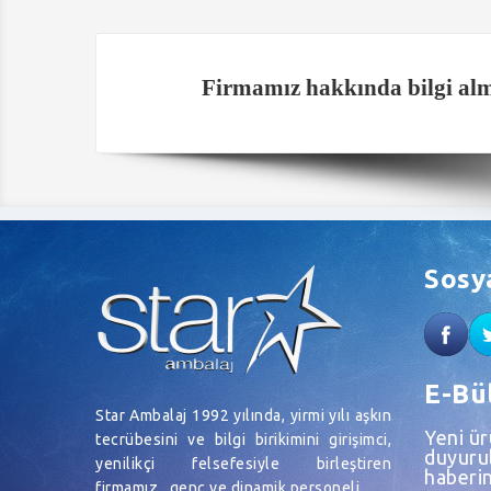
Firmamız hakkında bilgi almak
Sosy
E-Bü
Star Ambalaj 1992 yılında, yirmi yılı aşkın
Yeni ü
tecrübesini ve bilgi birikimini girişimci,
duyurul
yenilikçi felsefesiyle birleştiren
haberin
firmamız , genç ve dinamik personeli…