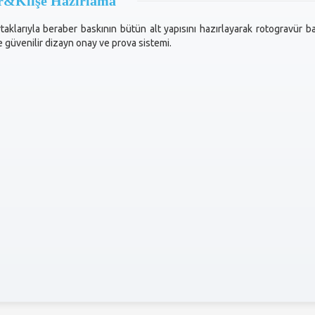
ir&Klişe Hazırlama
taklarıyla beraber baskının bütün alt yapısını hazırlayarak rotogravür bas
ve güvenilir dizayn onay ve prova sistemi.