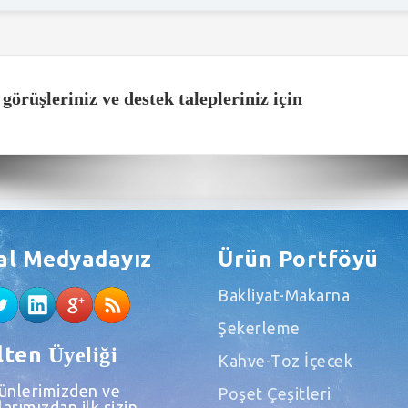
, görüşleriniz
ve destek talepleriniz için
al Medyadayız
Ürün Portföyü
Bakliyat-Makarna
Şekerleme
lten
Üyeliği
Kahve-Toz İçecek
rünlerimizden ve
Poşet Çeşitleri
arımızdan ilk sizin