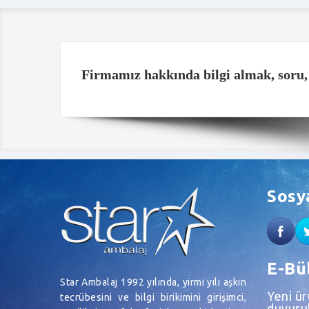
Firmamız hakkında
bilgi almak, soru
Sosy
E-Bü
Star Ambalaj 1992 yılında, yirmi yılı aşkın
Yeni ü
tecrübesini ve bilgi birikimini girişimci,
duyurul