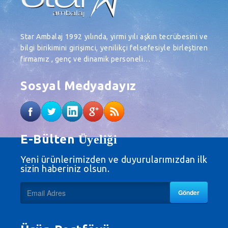
Star Ambalaj 1992 yılında, yirmi yılı aşkın tecrübesini ve
bilgi birikimini girişimci, yenilikçi felsefesiyle birleştiren
firmamız , genç ve dinamik personeli…
Sosyal Medyadayız
E-Bülten
Üyeliği
Yeni ürünlerimizden ve duyurularımızdan ilk
sizin haberiniz olsun.
Gönder